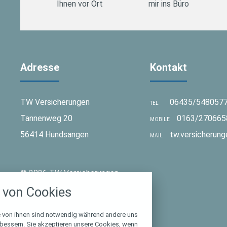
Ihnen vor Ort
mir ins Büro
Adresse
Kontakt
TW Versicherungen
06435/548057
TEL
Tannenweg 20
0163/270665
MOBILE
56414 Hundsangen
tw.versicherun
MAIL
stellungen
© 2026 TW Versicherungen
rwendeten Cookies und Skripte. Sie haben die
von Cookies
u akzeptieren oder zu blockieren.
Notwendig
e von ihnen sind notwendig während andere uns
rbessern. Sie akzeptieren unsere Cookies, wenn