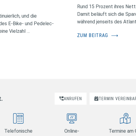
Rund 15 Prozent ihres Nett
Damit beläuft sich die Spa
nuierlich, und die
während jenseits des Atlant
des E-Bike- und Pedelec-
ine Vielzahl …
ZUM BEITRAG
⟶
t.
ANRUFEN
TERMIN
VEREINBA
Telefonische
Online-
Termine am 