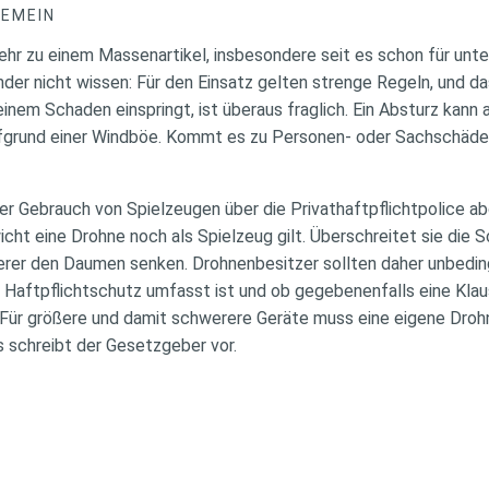
GEMEIN
r zu einem Massenartikel, insbesondere seit es schon für unte
der nicht wissen: Für den Einsatz gelten strenge Regeln, und da
einem Schaden einspringt, ist überaus fraglich. Ein Absturz kann
ufgrund einer Windböe. Kommt es zu Personen- oder Sachschäden,
 der Gebrauch von Spielzeugen über die Privathaftpflichtpolice a
wicht eine Drohne noch als Spielzeug gilt. Überschreitet sie di
herer den Daumen senken. Drohnenbesitzer sollten daher unbeding
 Haftpflichtschutz umfasst ist und ob gegebenenfalls eine Klau
ür größere und damit schwerere Geräte muss eine eigene Drohn
 schreibt der Gesetzgeber vor.