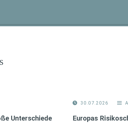
s
30.07.2026
roße Unterschiede
Europas Risikosc