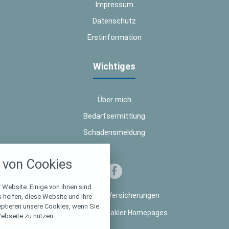
Impressum
Datenschutz
Erstinformation
Wichtiges
Über mich
Bedarfsermittlung
Schadensmeldung
nstellungen
von Cookies
über alle verwendeten Cookies und
chkeit folgende Kategorien zu
r zu blockieren.
 Website. Einige von ihnen sind
© 2026 TW Versicherungen
helfen, diese Website und Ihre
eptieren unsere Cookies, wenn Sie
Notwendig
Made with
❤
Makler Homepages
ebseite zu nutzen.