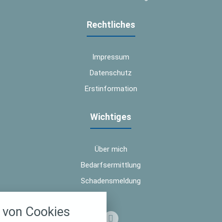
Rechtliches
Impressum
Datenschutz
Erstinformation
Wichtiges
Über mich
Bedarfsermittlung
Schadensmeldung
nstellungen
von Cookies
über alle verwendeten Cookies und