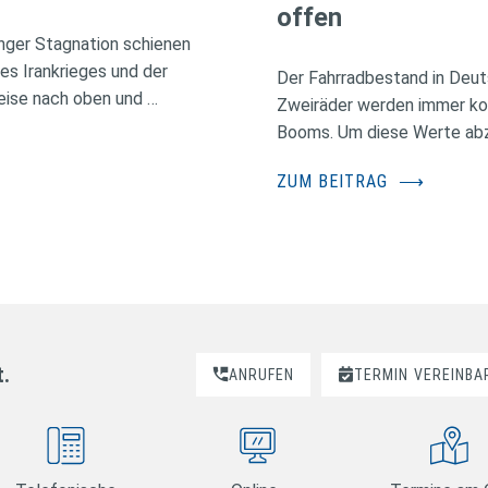
offen
nger Stagnation schienen
des Irankrieges und der
Der Fahrradbestand in Deuts
eise nach oben und …
Zweiräder werden immer kos
Booms. Um diese Werte abzus
ZUM BEITRAG
⟶
t.
ANRUFEN
TERMIN
VEREINBA