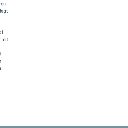
eren
elegt
of.
w mit
b
uf
te
n