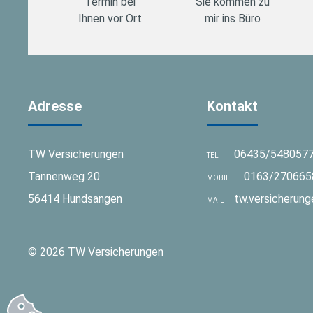
Termin bei
Sie kommen zu
Ihnen vor Ort
mir ins Büro
Adresse
Kontakt
TW Versicherungen
06435/548057
TEL
Tannenweg 20
0163/270665
MOBILE
56414 Hundsangen
tw.versicherun
MAIL
© 2026 TW Versicherungen