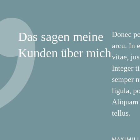
Das sagen meine
Donec ped
arcu. In 
Kunden über mich
vitae, ju
Integer 
semper ni
ligula, p
Aliquam l
tellus.
MAXIMIL