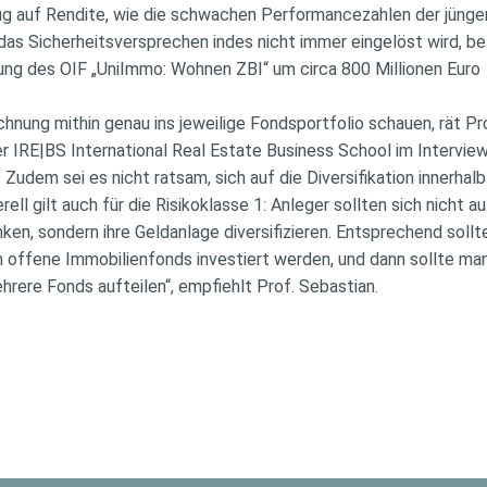
ug auf Rendite, wie die schwachen Performancezahlen der jüng
das Sicherheitsversprechen indes nicht immer eingelöst wird, b
tung des OIF „UniImmo: Wohnen ZBI“ um circa 800 Millionen Euro
ichnung mithin genau ins jeweilige Fondsportfolio schauen, rät Pr
er IRE|BS International Real Estate Business School im Intervie
udem sei es nicht ratsam, sich auf die Diversifikation innerhal
rell gilt auch für die Risikoklasse 1: Anleger sollten sich nicht a
ken, sondern ihre Geldanlage diversifizieren. Entsprechend soll
in offene Immobilienfonds investiert werden, und dann sollte ma
hrere Fonds aufteilen“, empfiehlt Prof. Sebastian.