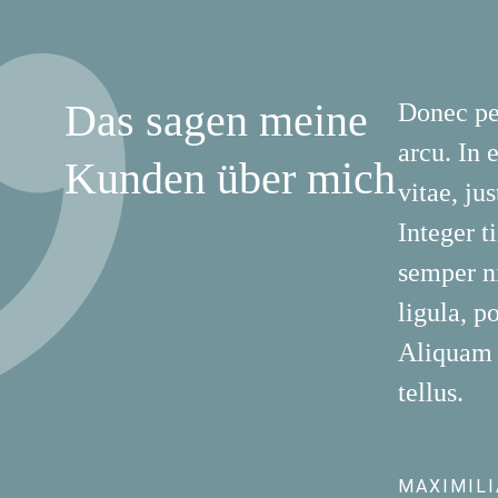
Das sagen meine
Donec ped
arcu. In 
Kunden über mich
vitae, ju
Integer 
semper ni
ligula, p
Aliquam l
tellus.
MAXIMIL