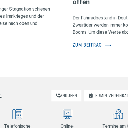
offen
nger Stagnation schienen
des Irankrieges und der
Der Fahrradbestand in Deuts
eise nach oben und …
Zweiräder werden immer kos
Booms. Um diese Werte abzus
ZUM BEITRAG
⟶
t.
ANRUFEN
TERMIN
VEREINBA
Telefonische
Online-
Termine am 