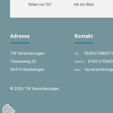
Ihnen vor Ort
mir ins Büro
Adresse
Kontakt
TW Versicherungen
06435/548057
TEL
Tannenweg 20
0163/270665
MOBILE
56414 Hundsangen
tw.versicherun
MAIL
© 2026 TW Versicherungen