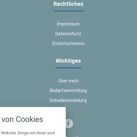
Rechtliches
Impressum
Datenschutz
Erstinformation
Wichtiges
Über mich
Bedarfsermittlung
Schadensmeldung
nstellungen
von Cookies
über alle verwendeten Cookies und
chkeit folgende Kategorien zu
r zu blockieren.
 Website. Einige von ihnen sind