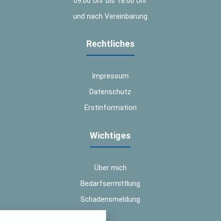
09:00 Uhr bis 18:00 Uhr
und nach Vereinbarung
Rechtliches
Impressum
Datenschutz
Erstinformation
Wichtiges
Über mich
Bedarfsermittlung
Schadensmeldung
nstellungen