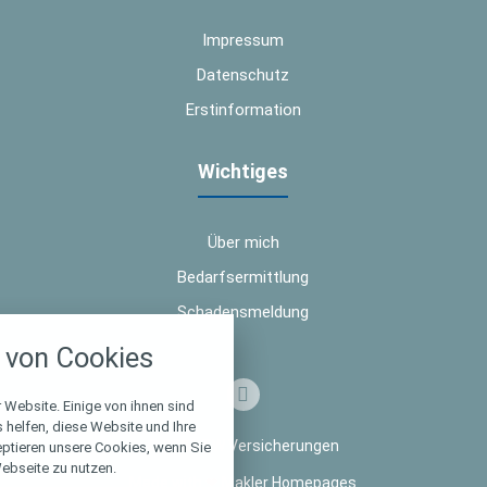
Impressum
Datenschutz
Erstinformation
Wichtiges
Über mich
Bedarfsermittlung
Schadensmeldung
nstellungen
von Cookies
über alle verwendeten Cookies und
chkeit folgende Kategorien zu
r zu blockieren.
 Website. Einige von ihnen sind
helfen, diese Website und Ihre
© 2026 TW Versicherungen
eptieren unsere Cookies, wenn Sie
Notwendig
ebseite zu nutzen.
Made with
❤
Makler Homepages