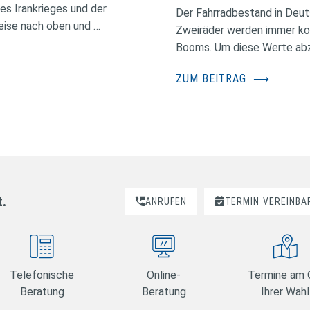
des Irankrieges und der
Der Fahrradbestand in Deuts
eise nach oben und …
Zweiräder werden immer kos
Booms. Um diese Werte abzus
ZUM BEITRAG
⟶
t.
ANRUFEN
TERMIN
VEREINBA
Telefonische
Online-
Termine am 
Beratung
Beratung
Ihrer Wahl