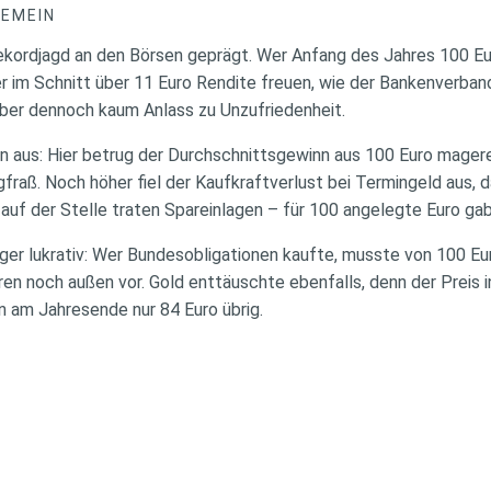
GEMEIN
ekordjagd an den Börsen geprägt. Wer Anfang des Jahres 100 Eu
 im Schnitt über 11 Euro Rendite freuen, wie der Bankenverband
 aber dennoch kaum Anlass zu Unzufriedenheit.
en aus: Hier betrug der Durchschnittsgewinn aus 100 Euro mager
gfraß. Noch höher fiel der Kaufkraftverlust bei Termingeld aus, 
 auf der Stelle traten Spareinlagen – für 100 angelegte Euro g
ger lukrativ: Wer Bundesobligationen kaufte, musste von 100 Eu
hren noch außen vor. Gold enttäuschte ebenfalls, denn der Preis 
n am Jahresende nur 84 Euro übrig.