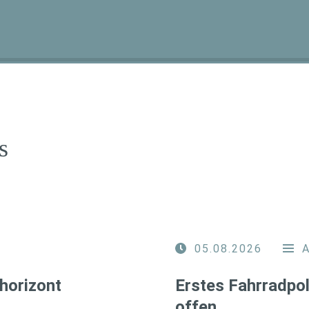
s
05.08.2026
horizont
Erstes Fahrradpol
offen