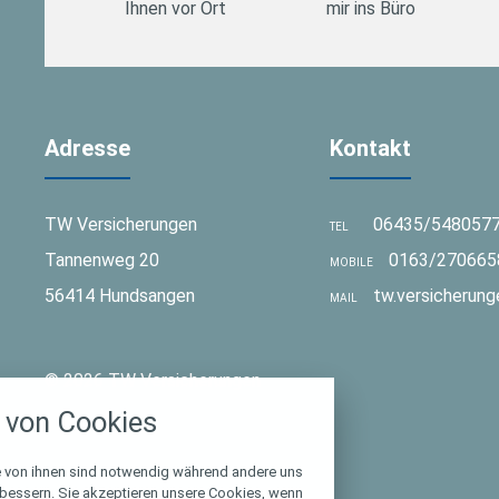
Ihnen vor Ort
mir ins Büro
Adresse
Kontakt
TW Versicherungen
06435/548057
TEL
Tannenweg 20
0163/270665
MOBILE
56414 Hundsangen
tw.versicherun
MAIL
stellungen
© 2026 TW Versicherungen
rwendeten Cookies und Skripte. Sie haben die
von Cookies
u akzeptieren oder zu blockieren.
Notwendig
e von ihnen sind notwendig während andere uns
rbessern. Sie akzeptieren unsere Cookies, wenn