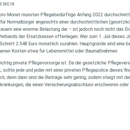
GEMEIN
 pro Monat mussten Pflegebedürftige Anfang 2022 durchschnittl
 für Normalbürger angesichts einer durchschnittlichen (gesetzl
Steuern eine enorme Belastung dar – ist jedoch noch nicht das E
erbands der Ersatzkassen offenlegen. Wer zum 1. Juli dieses Ja
Schnitt 2.548 Euro monatlich zuzahlen. Hauptgründe sind eine b
egenen Kosten etwa für Lebensmittel oder Baumaßnahmen.
wichtig private Pflegevorsorge ist. Da die gesetzliche Pflegevers
sollte jede und jeder mit einer privaten Pflegepolice dieses fin
h, denn dann sind die Beiträge sehr gering; zudem steigt mit de
rkrankungen, die einen Versicherungsabschluss erschweren oder