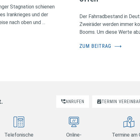
nger Stagnation schienen
des Irankrieges und der
Der Fahrradbestand in Deuts
eise nach oben und …
Zweiräder werden immer kos
Booms. Um diese Werte abzus
ZUM BEITRAG
⟶
t.
ANRUFEN
TERMIN
VEREINBA
Telefonische
Online-
Termine am 