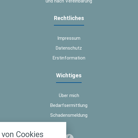
und nach Vereinbarung
Rechtliches
Impressum
Datenschutz
Erstinformation
Wichtiges
Über mich
Bedarfsermittlung
Schadensmeldung
nstellungen
von Cookies
über alle verwendeten Cookies und