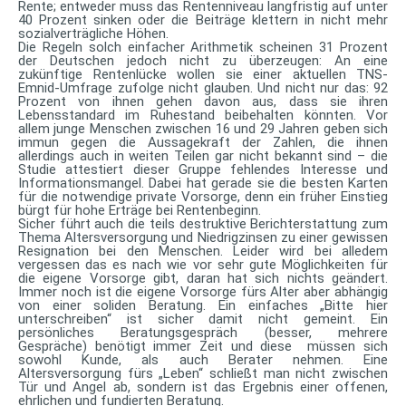
Rente; entweder muss das Rentenniveau langfristig auf unter
40 Prozent sinken oder die Beiträge klettern in nicht mehr
sozialverträgliche Höhen.
Die Regeln solch einfacher Arithmetik scheinen 31 Prozent
der Deutschen jedoch nicht zu überzeugen: An eine
zukünftige Rentenlücke wollen sie einer aktuellen TNS-
Emnid-Umfrage zufolge nicht glauben. Und nicht nur das: 92
Prozent von ihnen gehen davon aus, dass sie ihren
Lebensstandard im Ruhestand beibehalten könnten. Vor
allem junge Menschen zwischen 16 und 29 Jahren geben sich
immun gegen die Aussagekraft der Zahlen, die ihnen
allerdings auch in weiten Teilen gar nicht bekannt sind – die
Studie attestiert dieser Gruppe fehlendes Interesse und
Informationsmangel. Dabei hat gerade sie die besten Karten
für die notwendige private Vorsorge, denn ein früher Einstieg
bürgt für hohe Erträge bei Rentenbeginn.
Sicher führt auch die teils destruktive Berichterstattung zum
Thema Altersversorgung und Niedrigzinsen zu einer gewissen
Resignation bei den Menschen. Leider wird bei alledem
vergessen das es nach wie vor sehr gute Möglichkeiten für
die eigene Vorsorge gibt, daran hat sich nichts geändert.
Immer noch ist die eigene Vorsorge fürs Alter aber abhängig
von einer soliden Beratung. Ein einfaches „Bitte hier
unterschreiben“ ist sicher damit nicht gemeint. Ein
persönliches Beratungsgespräch (besser, mehrere
Gespräche) benötigt immer Zeit und diese müssen sich
sowohl Kunde, als auch Berater nehmen. Eine
Altersversorgung fürs „Leben“ schließt man nicht zwischen
Tür und Angel ab, sondern ist das Ergebnis einer offenen,
ehrlichen und fundierten Beratung.