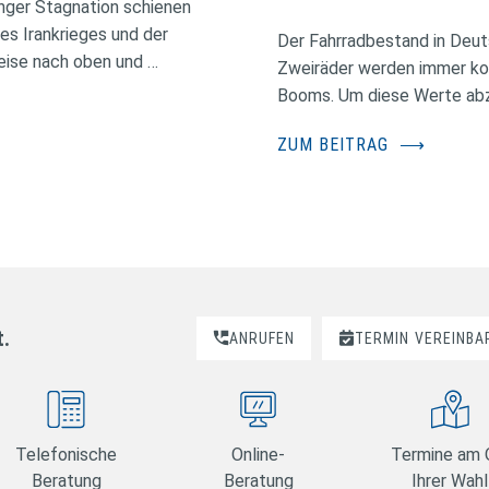
nger Stagnation schienen
des Irankrieges und der
Der Fahrradbestand in Deuts
eise nach oben und …
Zweiräder werden immer kos
Booms. Um diese Werte abzus
ZUM BEITRAG
⟶
t.
ANRUFEN
TERMIN
VEREINBA
Telefonische
Online-
Termine am 
Beratung
Beratung
Ihrer Wahl