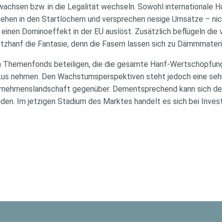
rwachsen bzw. in die Legalität wechseln. Sowohl internationale 
hen in den Startlöchern und versprechen riesige Umsätze – nich
inen Dominoeffekt in der EU auslöst. Zusätzlich beflügeln die v
zhanf die Fantasie, denn die Fasern lassen sich zu Dämmmateria
an Themenfonds beteiligen, die die gesamte Hanf-Wertschöpfun
kus nehmen. Den Wachstumsperspektiven steht jedoch eine sehr
nternehmenslandschaft gegenüber. Dementsprechend kann sich de
den. Im jetzigen Stadium des Marktes handelt es sich bei Investi