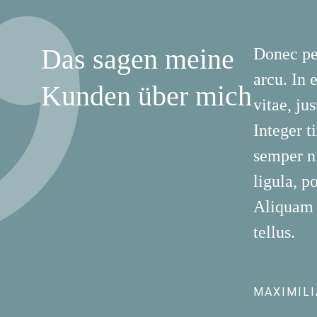
Das sagen meine
Donec ped
arcu. In 
Kunden über mich
vitae, ju
Integer 
semper ni
ligula, p
Aliquam l
tellus.
MAXIMIL