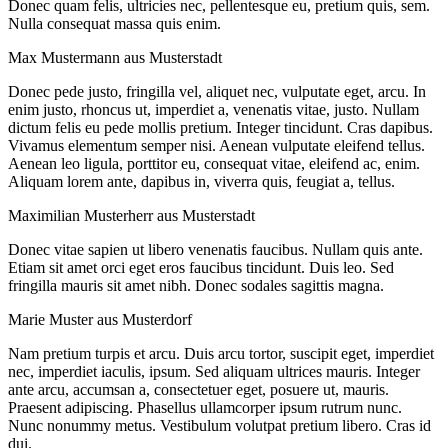
Donec quam felis, ultricies nec, pellentesque eu, pretium quis, sem.
Nulla consequat massa quis enim.
Max Mustermann aus Musterstadt
Donec pede justo, fringilla vel, aliquet nec, vulputate eget, arcu. In
enim justo, rhoncus ut, imperdiet a, venenatis vitae, justo. Nullam
dictum felis eu pede mollis pretium. Integer tincidunt. Cras dapibus.
Vivamus elementum semper nisi. Aenean vulputate eleifend tellus.
Aenean leo ligula, porttitor eu, consequat vitae, eleifend ac, enim.
Aliquam lorem ante, dapibus in, viverra quis, feugiat a, tellus.
Maximilian Musterherr aus Musterstadt
Donec vitae sapien ut libero venenatis faucibus. Nullam quis ante.
Etiam sit amet orci eget eros faucibus tincidunt. Duis leo. Sed
fringilla mauris sit amet nibh. Donec sodales sagittis magna.
Marie Muster aus Musterdorf
Nam pretium turpis et arcu. Duis arcu tortor, suscipit eget, imperdiet
nec, imperdiet iaculis, ipsum. Sed aliquam ultrices mauris. Integer
ante arcu, accumsan a, consectetuer eget, posuere ut, mauris.
Praesent adipiscing. Phasellus ullamcorper ipsum rutrum nunc.
Nunc nonummy metus. Vestibulum volutpat pretium libero. Cras id
dui.