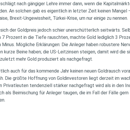
schlägt nach gängiger Lehre immer dann, wenn die Kapitalmärkt
en. An solchen gab es eigentlich in letzter Zeit keinen Mangel 
ise, Brexit-Ungewissheit, Türkei-Krise, um nur einige zu nennen.
ch der Goldpreis jedoch schier unerschütterlich seitwärts. Selb
7 Prozent in die Tiefe rauschten, machte Gold lediglich 3 Proz
in Minus. Mögliche Erklärungen: Die Anleger haben robustere Nerv
en kurze Beine haben; die US-Leitzinsen steigen, damit wird die s
 zuletzt mehr Gold produziert als nachgefragt.
tlich auch für das kommende Jahr keinen neuen Goldrausch vorau
ash. Die größte Hoffnung von Goldinvestoren liegt derzeit im w
 Privatleuten tendenziell stärker nachgefragt wird als in den In
ch als Beimischung für Anleger taugen, die im Fall der Fälle ger
en.