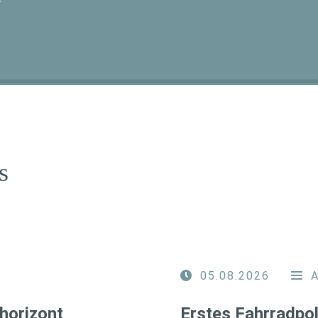
T
s
05.08.2026
horizont
Erstes Fahrradpol