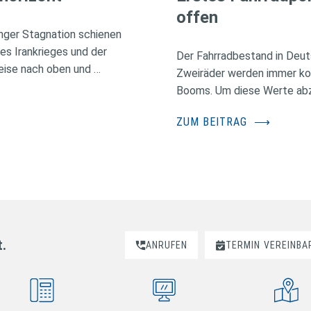
offen
nger Stagnation schienen
des Irankrieges und der
Der Fahrradbestand in Deuts
eise nach oben und …
Zweiräder werden immer kos
Booms. Um diese Werte abzus
ZUM BEITRAG
⟶
t.
ANRUFEN
TERMIN
VEREINBA