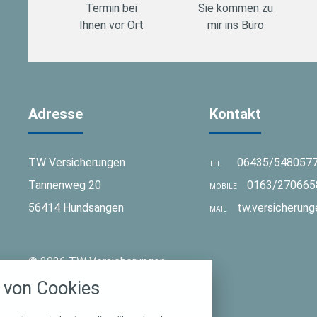
Termin bei
Sie kommen zu
Ihnen vor Ort
mir ins Büro
Adresse
Kontakt
TW Versicherungen
06435/548057
TEL
Tannenweg 20
0163/270665
MOBILE
56414 Hundsangen
tw.versicherun
MAIL
stellungen
© 2026 TW Versicherungen
rwendeten Cookies und Skripte. Sie haben die
von Cookies
u akzeptieren oder zu blockieren.
Notwendig