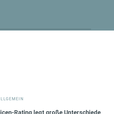
ALLGEMEIN
icen-Rating legt große Unterschiede