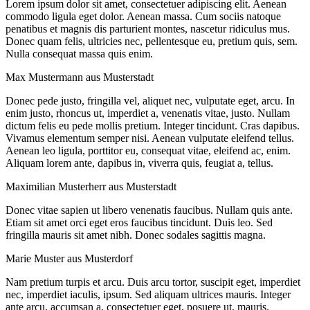
Lorem ipsum dolor sit amet, consectetuer adipiscing elit. Aenean
commodo ligula eget dolor. Aenean massa. Cum sociis natoque
penatibus et magnis dis parturient montes, nascetur ridiculus mus.
Donec quam felis, ultricies nec, pellentesque eu, pretium quis, sem.
Nulla consequat massa quis enim.
Max Mustermann aus Musterstadt
Donec pede justo, fringilla vel, aliquet nec, vulputate eget, arcu. In
enim justo, rhoncus ut, imperdiet a, venenatis vitae, justo. Nullam
dictum felis eu pede mollis pretium. Integer tincidunt. Cras dapibus.
Vivamus elementum semper nisi. Aenean vulputate eleifend tellus.
Aenean leo ligula, porttitor eu, consequat vitae, eleifend ac, enim.
Aliquam lorem ante, dapibus in, viverra quis, feugiat a, tellus.
Maximilian Musterherr aus Musterstadt
Donec vitae sapien ut libero venenatis faucibus. Nullam quis ante.
Etiam sit amet orci eget eros faucibus tincidunt. Duis leo. Sed
fringilla mauris sit amet nibh. Donec sodales sagittis magna.
Marie Muster aus Musterdorf
Nam pretium turpis et arcu. Duis arcu tortor, suscipit eget, imperdiet
nec, imperdiet iaculis, ipsum. Sed aliquam ultrices mauris. Integer
ante arcu, accumsan a, consectetuer eget, posuere ut, mauris.