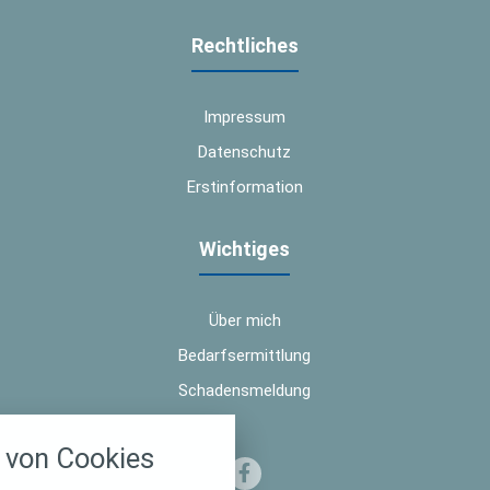
Rechtliches
Impressum
Datenschutz
Erstinformation
Wichtiges
Über mich
Bedarfsermittlung
Schadensmeldung
nstellungen
von Cookies
über alle verwendeten Cookies und
chkeit folgende Kategorien zu