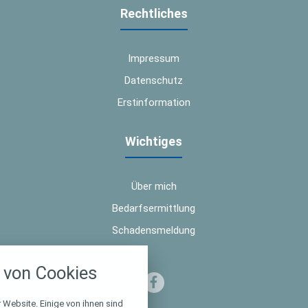
Rechtliches
Impressum
Datenschutz
Erstinformation
Wichtiges
Über mich
Bedarfsermittlung
Schadensmeldung
nstellungen
von Cookies
über alle verwendeten Cookies und
chkeit folgende Kategorien zu
r zu blockieren.
 Website. Einige von ihnen sind