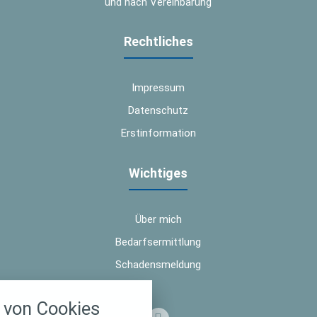
und nach Vereinbarung
Rechtliches
Impressum
Datenschutz
Erstinformation
Wichtiges
Über mich
Bedarfsermittlung
Schadensmeldung
nstellungen
von Cookies
über alle verwendeten Cookies und