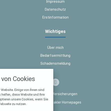
Impressum
Datenschutz
Erstinformation
Wichtiges
Über mich
Bedarfsermittlung
Schadensmeldung
nstellungen
von Cookies
über alle verwendeten Cookies und
chkeit folgende Kategorien zu
r zu blockieren.
 Website. Einige von ihnen sind
© 2026 TW Versicherungen
helfen, diese Website und Ihre
eptieren unsere Cookies, wenn Sie
Notwendig
Made with
❤
Makler Homepages
ebseite zu nutzen.