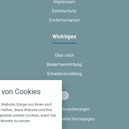
Impressum
Datenschutz
Erstinformation
Wichtiges
Über mich
Bedarfsermittlung
Schadensmeldung
nstellungen
von Cookies
über alle verwendeten Cookies und
chkeit folgende Kategorien zu
r zu blockieren.
 Website. Einige von ihnen sind
© 2026 TW Versicherungen
helfen, diese Website und Ihre
eptieren unsere Cookies, wenn Sie
Notwendig
Made with
❤
Makler Homepages
ebseite zu nutzen.