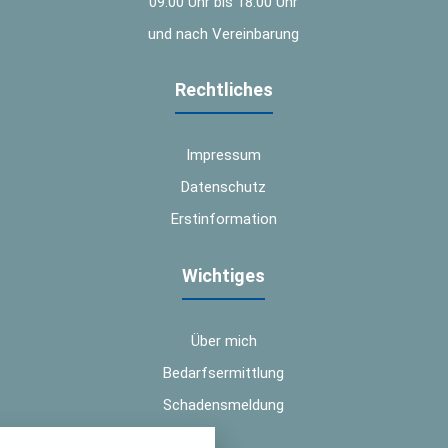
09:00 Uhr bis 18:00 Uhr
und nach Vereinbarung
Rechtliches
Impressum
Datenschutz
Erstinformation
Wichtiges
Über mich
Bedarfsermittlung
Schadensmeldung
nstellungen