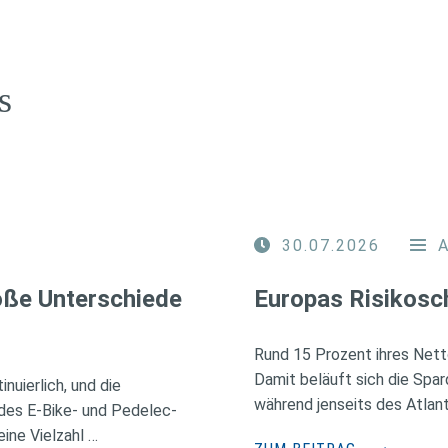
s
30.07.2026
roße Unterschiede
Europas Risikosc
Rund 15 Prozent ihres Nett
Damit beläuft sich die Spa
nuierlich, und die
während jenseits des Atlant
des E-Bike- und Pedelec-
ine Vielzahl …