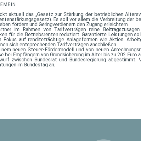
GEMEIN
ckt aktuell das „Gesetz zur Stärkung der betrieblichen Alter
entenstärkungsgesetz). Es soll vor allem die Verbreitung der be
rieben fördern und Geringverdienern den Zugang erleichtern.
partner im Rahmen von Tarifverträgen reine Beitragszusagen
ken für die Betriebsrenten reduziert. Garantierte Leistungen so
n Fokus auf renditeträchtige Anlageformen wie Aktien. Arbeit
nnen sich entsprechenden Tarifverträgen anschließen.
 einem neuen Steuer-Fördermodell und von neuen Anrechnungsreg
se bei Empfängern von Grundsicherung im Alter bis zu 202 Euro a
wurf zwischen Bundesrat und Bundesregierung abgestimmt. Vo
atungen im Bundestag an.