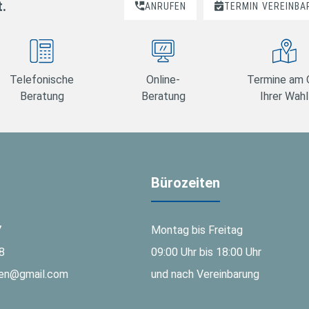
t.
ANRUFEN
TERMIN
VEREINBA
Telefonische
Online-
Termine am 
Beratung
Beratung
Ihrer Wahl
Bürozeiten
7
Montag bis Freitag
8
09:00 Uhr bis 18:00 Uhr
gen@gmail.com
und nach Vereinbarung