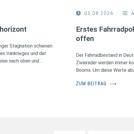
05.08.2026
horizont
Erstes Fahrradpol
offen
nger Stagnation schienen
des Irankrieges und der
Der Fahrradbestand in Deuts
eise nach oben und …
Zweiräder werden immer kos
Booms. Um diese Werte abzus
ZUM BEITRAG
⟶