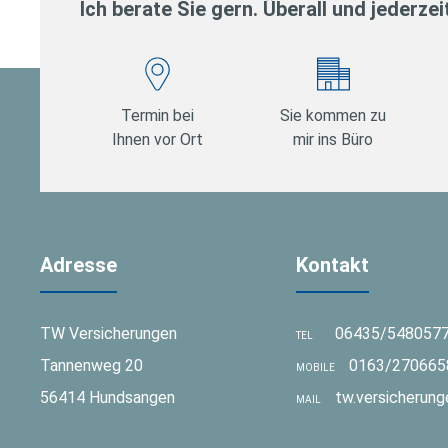
Ich berate Sie gern. Überall und jederzei
Termin bei
Sie kommen zu
Ihnen vor Ort
mir ins Büro
Adresse
Kontakt
TW Versicherungen
06435/548057
TEL
Tannenweg 20
0163/270665
MOBILE
56414 Hundsangen
tw.versicherun
MAIL