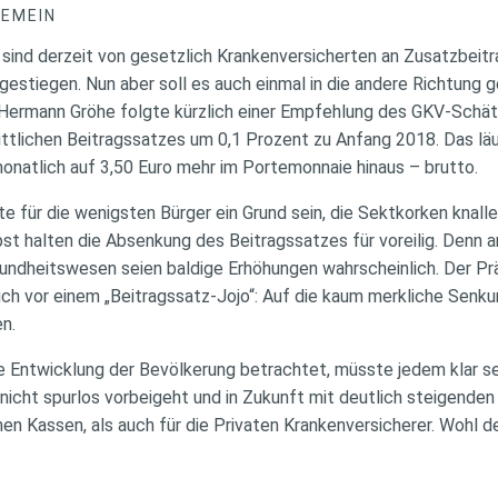
GEMEIN
sind derzeit von gesetzlich Krankenversicherten an Zusatzbeitrag
gestiegen. Nun aber soll es auch einmal in die andere Richtung g
Hermann Gröhe folgte kürzlich einer Empfehlung des GKV-Schät
ttlichen Beitragssatzes um 0,1 Prozent zu Anfang 2018. Das läu
natlich auf 3,50 Euro mehr im Portemonnaie hinaus – brutto.
e für die wenigsten Bürger ein Grund sein, die Sektkorken knall
bst halten die Absenkung des Beitragssatzes für voreilig. Denn 
undheitswesen seien baldige Erhöhungen wahrscheinlich. Der Pr
h vor einem „Beitragssatz-Jojo“: Auf die kaum merkliche Senku
n.
Entwicklung der Bevölkerung betrachtet, müsste jedem klar se
icht spurlos vorbeigeht und in Zukunft mit deutlich steigenden 
hen Kassen, als auch für die Privaten Krankenversicherer. Wohl d